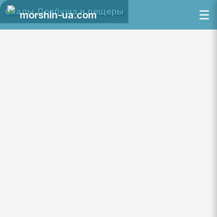
Скалы Довбуша и пещеры
☰
morshin-ua.com