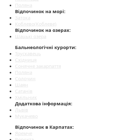
Поляна
Відпочинок на морі:
Затока
Коблево(Коблеве)
Відпочинок на озерах:
Шацькі озера
Бальнеологічні курорти:
Трускавець
Східниця
Сонячне закарпаття
Поляна
Солочин
Шаян
Сатанів
Хмільник
Додаткова інформація:
Львів
Мукачево
Відпочинок в Карпатах:
Яремче
Ворохта