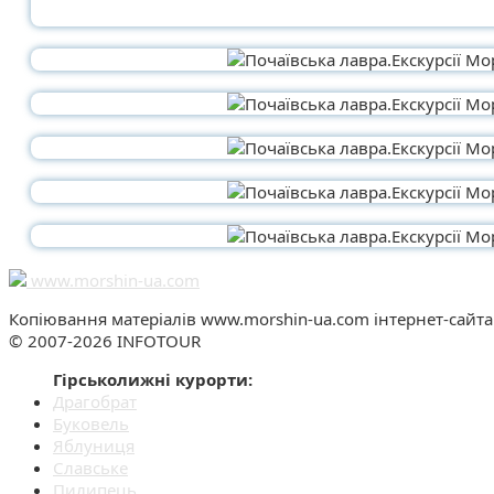
www.morshin-ua.com
Копіювання матеріалів www.morshin-ua.com інтернет-сай
© 2007-2026 INFOTOUR
Гірськолижні курорти:
Драгобрат
Буковель
Яблуниця
Славське
Пилипець