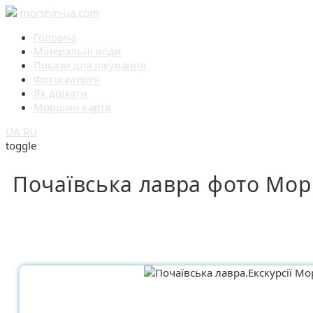
morshin-ua.com
Головна
Мінеральні води
Покази для лікування
Фотогалерея
Як доїхати
Моршин карта
UA
RU
toggle
Почаївська лавра фото Мор